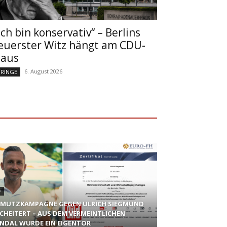
Ich bin konservativ“ – Berlins
euerster Witz hängt am CDU-
aus
6. August 2026
RINGE
D
MUTZKAMPAGNE GEGEN ULRICH SIEGMUND
CHEITERT – AUS DEM VERMEINTLICHEN
NDAL WURDE EIN EIGENTOR