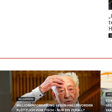
„
t
H
G
AF
ALLGEMEIN
SCH
MILLIONENFORDERUNG GEGEN HALLERVORDEN
GES
PLÖTZLICH VOM TISCH – NUR EIN ZUFALL?
SKA