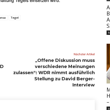
altung Tegels einsetzen wird.
A
B
ansa
Tegel
A
S
M
Nächster Artikel
„Offene Diskussion muss
fD
verschiedene Meinungen
zulassen“: WDR nimmt ausführlich
Stellung zu David Berger-
Interview
M
H
–
A