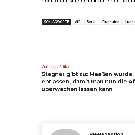
noch mehr Nachdruck für einer Offenh
SCHLAGWORTE
AfD
Berlin
Flughafen
Lufth
Vorheriger Artikel
Stegner gibt zu: Maaßen wurde
entlassen, damit man nun die A
überwachen lassen kann
PP-Redaktion