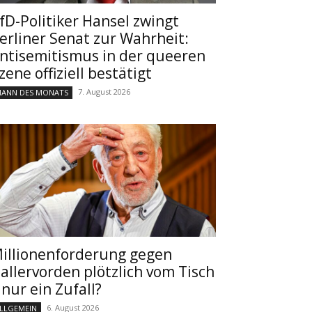
fD-Politiker Hansel zwingt
erliner Senat zur Wahrheit:
ntisemitismus in der queeren
zene offiziell bestätigt
7. August 2026
ANN DES MONATS
illionenforderung gegen
allervorden plötzlich vom Tisch
 nur ein Zufall?
6. August 2026
LLGEMEIN