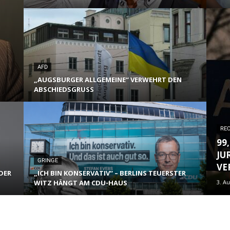
AFD
„AUGSBURGER ALLGEMEINE“ VERWEHRT DEN
ABSCHIEDSGRUSS
RE
99
JU
GRINGE
VE
DER
„ICH BIN KONSERVATIV“ – BERLINS TEUERSTER
WITZ HÄNGT AM CDU-HAUS
3. A