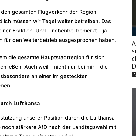
t den gesamten Flugverkehr der Region
lich müssen wir Tegel weiter betreiben. Das
einer Fraktion. Und – nebenbei bemerkt – ja
ich für den Weiterbetrieb ausgesprochen haben.
A
s
 dem die gesamte Hauptstadtregion für sich
c
D
chließen. Auch weil – nicht nur bei mir – die
A
insbesondere an einer im gesteckten
hmen.
durch Lufthansa
rstützung unserer Position durch die Lufthansa
e noch stärkere AfD nach der Landtagswahl mit