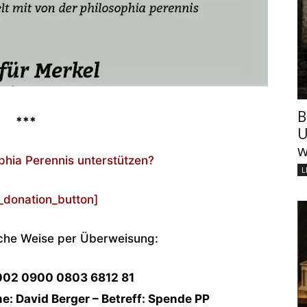
B
***
U
w
ophia Perennis unterstützen?
L
_donation_button]
sche Weise per Überweisung:
002 0900 0803 6812 81
: David Berger – Betreff: Spende PP