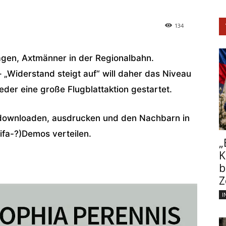
134
agen, Axtmänner in der Regionalbahn.
„Widerstand steigt auf“ will daher das Niveau
der eine große Flugblattaktion gestartet.
t downloaden, ausdrucken und den Nachbarn in
ifa-?)Demos verteilen.
„
K
b
Z
I