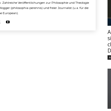
n. Zahlreiche Veröffentlichungen zur Philosophie und Theologie
 Blogger (philosophia-perennis) und freier Journalist (u.a. für die
The European).
A
s
c
D
A