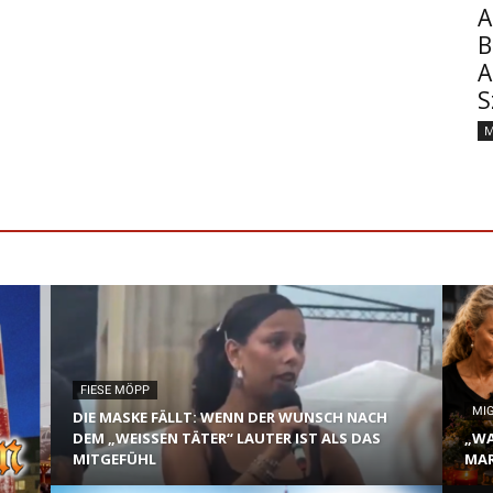
A
B
A
S
M
FIESE MÖPP
MI
DIE MASKE FÄLLT: WENN DER WUNSCH NACH
DEM „WEISSEN TÄTER“ LAUTER IST ALS DAS M
„WA
ITGEFÜHL
MAR