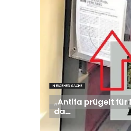
IN EIGENER SACHE
„Antifa prügelt für
da…