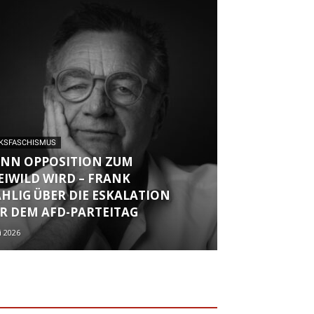
NKSFASCHISMUS
NN OPPOSITION ZUM
EIWILD WIRD – FRANK
HLIG ÜBER DIE ESKALATION
R DEM AFD-PARTEITAG
li 2026