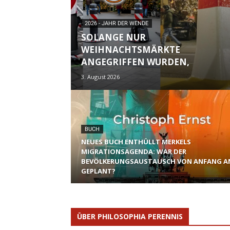
2026 - JAHR DER WENDE
SOLANGE NUR
WEIHNACHTSMÄRKTE
ANGEGRIFFEN WURDEN,
3. August 2026
BUCH
NEUES BUCH ENTHÜLLT MERKELS
MIGRATIONSAGENDA: WAR DER
BEVÖLKERUNGSAUSTAUSCH VON ANFANG A
GEPLANT?
ÜBER PHILOSOPHIA PERENNIS