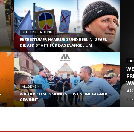
GLEICHSCHALTUNG
ERZBISTÜMER HAMBURG UND BERLIN: GEGEN
DIE AFD STATT FÜR DAS EVANGELIUM
LI
WE
FR
WA
ALLGEMEIN
VO
N
WIE ULRICH SIEGMUND SELBST SEINE GEGNER
GEWINNT
1. Ju