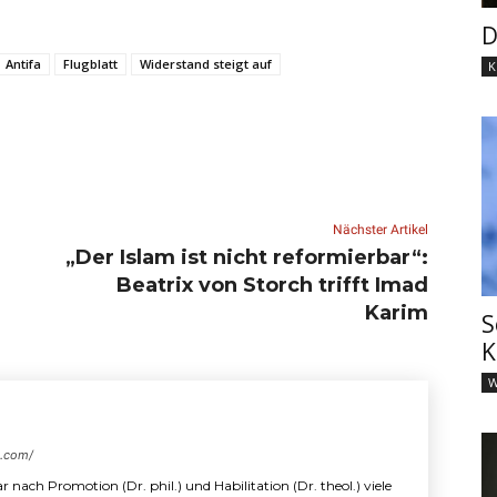
D
Antifa
Flugblatt
Widerstand steigt auf
K
Nächster Artikel
„Der Islam ist nicht reformierbar“:
Beatrix von Storch trifft Imad
Karim
S
K
W
s.com/
r nach Promotion (Dr. phil.) und Habilitation (Dr. theol.) viele