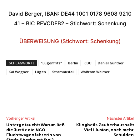
David Berger, IBAN: DE44 1001 0178 9608 9210
41 – BIC REVODEB2 – Stichwort: Schenkung
ÜBERWEISUNG (Stichwort: Schenkung)
SCHLAGWORTE
"Lügenfritz"
Berlin
CDU
Daniel Günther
Kai Wegner
Lügen
Stromausfall
Wolfram Weimer
Vorheriger Artikel
Nächster Artikel
Untergetaucht: Warum ließ
Klingbeils Zauberhaushalt:
die Justiz die NGO-
Viel Illusion, noch mehr
Fluchtwagenfahrerin von
Schulden
Stade überhaupt frei?