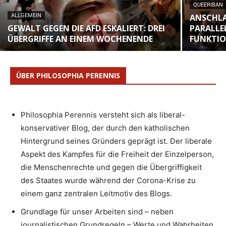
QUEERIBAN
ALLGEMEIN
ANSCHLA
GEWALT GEGEN DIE AFD ESKALIERT: DREI
PARALLE
ÜBERGRIFFE AN EINEM WOCHENENDE
FUNKTI
ÜBER PHILOSOPHIA PERENNIS
Philosophia Perennis versteht sich als liberal-
konservativer Blog, der durch den katholischen
Hintergrund seines Gründers geprägt ist. Der liberale
Aspekt des Kampfes für die Freiheit der Einzelperson,
die Menschenrechte und gegen die Übergriffigkeit
des Staates wurde während der Corona-Krise zu
einem ganz zentralen Leitmotiv des Blogs.
Grundlage für unser Arbeiten sind – neben
journalistischen Grundregeln – Werte und Wahrheiten,