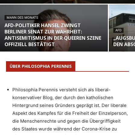
MANN DES MONATS
AFD-POLITIKER HANSEL ZWINGT
BERLINER SENAT ZUR WAHRHEIT:
AFD
ANTISEMITISMUS IN DER QUEEREN SZENE
„AUGSBU
OFFIZIELL BESTÄTIGT
DEN ABS
ÜBER PHILOSOPHIA PERENNIS
Philosophia Perennis versteht sich als liberal-
konservativer Blog, der durch den katholischen
Hintergrund seines Gründers geprägt ist. Der liberale
Aspekt des Kampfes für die Freiheit der Einzelperson,
die Menschenrechte und gegen die Übergriffigkeit
des Staates wurde während der Corona-Krise zu