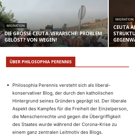
MIGRATION
MIGRATION
CEUTA A
DIE GROSSE CEUTA-VERARSCHE: PROBLEM G
STRUKTU
ELÖST? VON WEGEN!
GEGENW
ÜBER PHILOSOPHIA PERENNIS
Philosophia Perennis versteht sich als liberal-
konservativer Blog, der durch den katholischen
Hintergrund seines Gründers geprägt ist. Der liberale
Aspekt des Kampfes für die Freiheit der Einzelperson,
die Menschenrechte und gegen die Übergriffigkeit
des Staates wurde während der Corona-Krise zu
einem ganz zentralen Leitmotiv des Blogs.