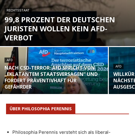
RECHTSSTAAT
99,8 PROZENT DER DEUTSCHEN
JURISTEN WOLLEN KEIN AFD-
VERBOT
AFD
NACH CSD-TERROR: AFD SPRICHT VON
AFD
„EKLATANTEM STAATSVERSAGEN“ UND
WILLKÜR
FORDERT PRÄVENTIVHAFT FÜR
NÄCHSTE
GEFÄHRDER
AUSGES
ÜBER PHILOSOPHIA PERENNIS
Philosophia Perennis versteht sich als liberal-