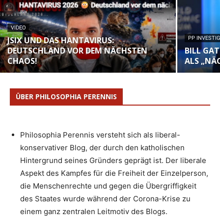
VIDEO
JSIX UND DAS HANTAVIRUS:
PP INVESTI
DEUTSCHLAND VOR DEM NÄCHSTEN
BILL GAT
CHAOS!
LS „NÄC
ÜBER PHILOSOPHIA PERENNIS
Philosophia Perennis versteht sich als liberal-
konservativer Blog, der durch den katholischen
Hintergrund seines Gründers geprägt ist. Der liberale
Aspekt des Kampfes für die Freiheit der Einzelperson,
die Menschenrechte und gegen die Übergriffigkeit
des Staates wurde während der Corona-Krise zu
einem ganz zentralen Leitmotiv des Blogs.