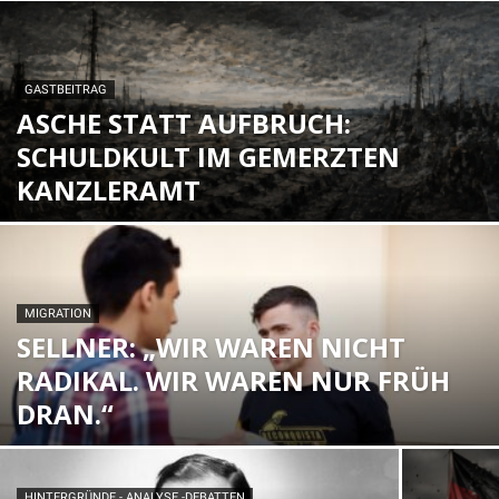
GASTBEITRAG
ASCHE STATT AUFBRUCH:
SCHULDKULT IM GEMERZTEN
KANZLERAMT
MIGRATION
SELLNER: „WIR WAREN NICHT
RADIKAL. WIR WAREN NUR FRÜH
DRAN.“
HINTERGRÜNDE - ANALYSE -DEBATTEN