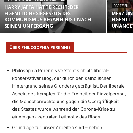
HARRY JAFFA HATTE RECHT: DER
PARTEIEN
EIGENTLICHE SIEGESZUG DES
MERZ UN
KOMMUNISMUS BEGANN ERST NACH
EIGENTL
SEINEM UNTERGANG
UNANGE
ÜBER PHILOSOPHIA PERENNIS
Philosophia Perennis versteht sich als liberal-
konservativer Blog, der durch den katholischen
Hintergrund seines Gründers geprägt ist. Der liberale
Aspekt des Kampfes für die Freiheit der Einzelperson,
die Menschenrechte und gegen die Übergriffigkeit
des Staates wurde während der Corona-Krise zu
einem ganz zentralen Leitmotiv des Blogs.
Grundlage für unser Arbeiten sind – neben