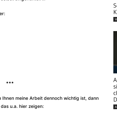
S
K
er:
W
A
***
s
c
n Ihnen meine Arbeit dennoch wichtig ist, dann
D
das u.a. hier zeigen:
A