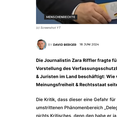
MENSCHENRECHTE
(c) Screenshot YT
18. JUNI 2024
BY
DAVID BERGER
Die Journalistin Zara Riffler fragte
Vorstellung des Verfassungsschutzbe
& Juristen im Land beschäftigt: Wie
Meinungsfreiheit & Rechtsstaat se
Die Kritik, dass dieser eine Gefahr fü
umstrittenen Phänomenbereich „Deleg
nichts Kritisches, denn den habe er ja