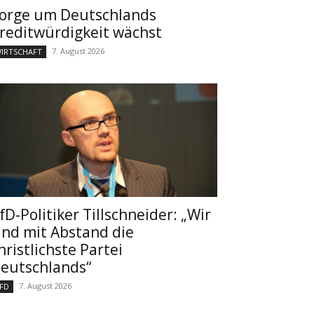
orge um Deutschlands
reditwürdigkeit wächst
7. August 2026
IRTSCHAFT
fD-Politiker Tillschneider: „Wir
ind mit Abstand die
hristlichste Partei
eutschlands“
7. August 2026
FD