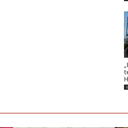
„
t
H
G