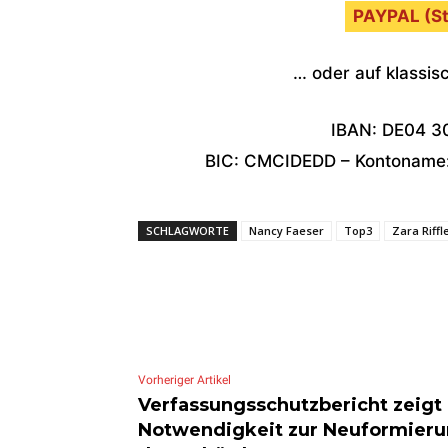
PAYPAL (St
… oder auf klassi
IBAN: DE04 3
BIC: CMCIDEDD – Kontoname: 
SCHLAGWORTE
Nancy Faeser
Top3
Zara Riffl
Vorheriger Artikel
Verfassungsschutzbericht zeigt
Notwendigkeit zur Neuformier