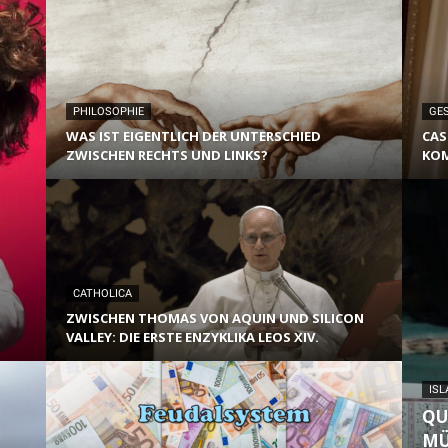
PHILOSOPHIE
GE
WAS IST EIGENTLICH DER UNTERSCHIED
CAS
ZWISCHEN RECHTS UND LINKS?
KO
CATHOLICA
ZWISCHEN THOMAS VON AQUIN UND SILICON
VALLEY: DIE ERSTE ENZYKLIKA LEOS XIV.
ISL
QU
MÜ