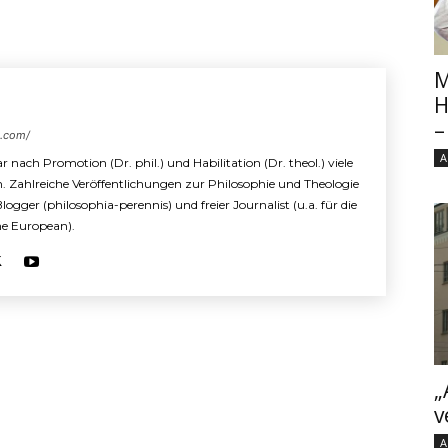
M
H
–
s.com/
A
r nach Promotion (Dr. phil.) und Habilitation (Dr. theol.) viele
n. Zahlreiche Veröffentlichungen zur Philosophie und Theologie
 Blogger (philosophia-perennis) und freier Journalist (u.a. für die
The European).
„
v
A