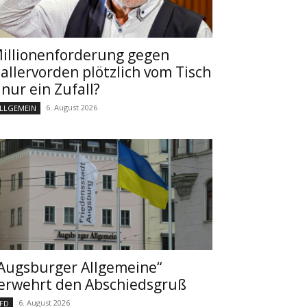
illionenforderung gegen
allervorden plötzlich vom Tisch
 nur ein Zufall?
6. August 2026
LLGEMEIN
Augsburger Allgemeine“
erwehrt den Abschiedsgruß
6. August 2026
FD