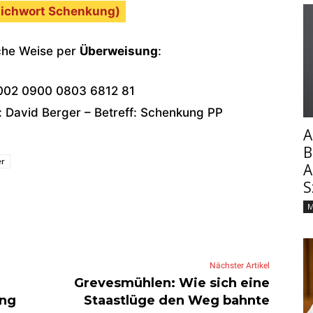
ichwort Schenkung)
sche Weise per
Überweisung
:
002 0900 0803 6812 81
David Berger – Betreff: Schenkung PP
A
B
er
A
S
M
Nächster Artikel
Grevesmühlen: Wie sich eine
ung
Staastlüge den Weg bahnte