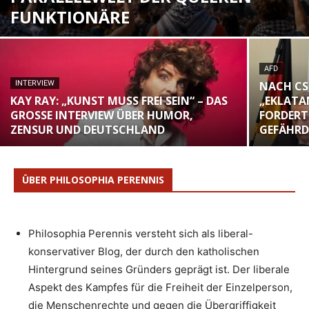
FUNKTIONÄRE
AFD
INTERVIEW
NACH CS
KAY RAY: „KUNST MUSS FREI SEIN“ – DAS
„EKLATA
GROSSE INTERVIEW ÜBER HUMOR, Z
FORDERT
ENSUR UND DEUTSCHLAND
GEFÄHRD
ÜBER PHILOSOPHIA PERENNIS
Philosophia Perennis versteht sich als liberal-
konservativer Blog, der durch den katholischen
Hintergrund seines Gründers geprägt ist. Der liberale
Aspekt des Kampfes für die Freiheit der Einzelperson,
die Menschenrechte und gegen die Übergriffigkeit