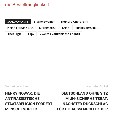
die Bestellmöglichkeit
.
SCHLAGWORTE
Bischofsweihen
Brunero Gherardini
Heinz-Lothar Barth
Kirchenkrise
Krise
Piusbruderschaft
Theologie
Top2
Zweites Vatikanisches Konzil
Vorheriger Artikel
Nächster Artikel
HENRY NOWAK: DIE
DEUTSCHLAND OHNE SITZ
ANTIRASSISTISCHE
IM UN-SICHERHEITSRAT:
STAATSRELIGION FORDERT
NÄCHSTER RÜCKSCHLAG
MENSCHENOPFER
FÜR DIE AUSSENPOLITIK DER B