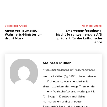
Vorheriger Artikel
Nächster Artikel
Angst vor Trump: EU-
Embryonenforschung:
Wahrheits-Ministerium
Bischöfe schweigen, die AfD
droht Musk
plädiert für die katholische
Lehre
Meinrad Müller
https://www.amazon.de/-/e/B07SX8HQLK
Meinrad Müller (Jg. 1954), Unternehmer
im Ruhestand, kommentiert mit
einem zwinkernden Auge Themen der
Innen-, Wirtschafts- und Außenpolitik
für Blogs in Deutschland. Seine
humorvollen und satirischen
Taschenbücher sind auf Amazon zu