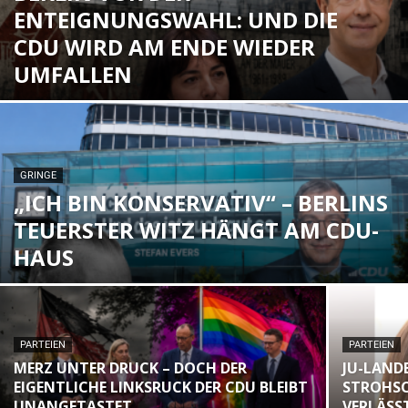
ENTEIGNUNGSWAHL: UND DIE
CDU WIRD AM ENDE WIEDER
UMFALLEN
GRINGE
„ICH BIN KONSERVATIV“ – BERLINS
TEUERSTER WITZ HÄNGT AM CDU-
HAUS
PARTEIEN
PARTEIEN
MERZ UNTER DRUCK – DOCH DER
JU-LAND
EIGENTLICHE LINKSRUCK DER CDU BLEIBT
STROHSC
UNANGETASTET
VERLÄSST