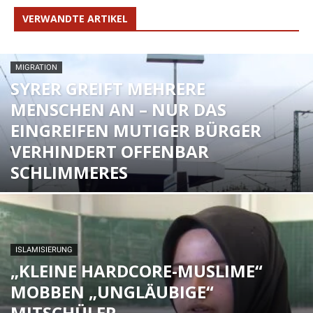
VERWANDTE ARTIKEL
MIGRATION
SYRER GREIFT MEHRERE
MENSCHEN AN – NUR DAS
EINGREIFEN MUTIGER BÜRGER
VERHINDERT OFFENBAR
SCHLIMMERES
ISLAMISIERUNG
„KLEINE HARDCORE-MUSLIME“
MOBBEN „UNGLÄUBIGE“
MITSCHÜLER