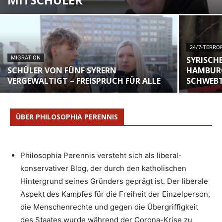
24/7-TERRO
MIGRATION
SYRISCH
SCHÜLER VON FÜNF SYRERN
HAMBURG
VERGEWALTIGT – FREISPRUCH FÜR ALLE
SCHWEBT
ÜBER PHILOSOPHIA PERENNIS
Philosophia Perennis versteht sich als liberal-
konservativer Blog, der durch den katholischen
Hintergrund seines Gründers geprägt ist. Der liberale
Aspekt des Kampfes für die Freiheit der Einzelperson,
die Menschenrechte und gegen die Übergriffigkeit
des Staates wurde während der Corona-Krise zu