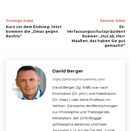
Vorheriger Artikel
Nächster Artikel
Kurz vor dem Endsieg: Jetzt
Ex-
kommen die „Omas gegen
Verfassungsschutzpräsident
Rechts“
Roewer: „Hut ab, Herr
Maaßen, das haben Sie gut
gemacht!“
David Berger
https://philosophia-perennis.com/
David Berger (Jg. 1968) war nach
Promotion (Dr. phil.) und Habilitation
(Dr. theol.) viele Jahre Professor im
Vatikan. Zahlreiche Veröffentlichungen
zur Philosophie und Theologie des
Mittelalters. Seit 2016 Blogger
(philosophia-perennis) und freier
Journalist (u.a. für die Die Zeit, Junge