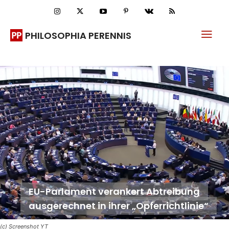
PHILOSOPHIA PERENNIS
EU-Parlament verankert Abtreibung
ausgerechnet in ihrer „Opferrichtlinie“
(c) Screenshot YT