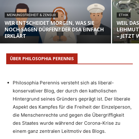
MEINUNGSFREIHEIT & ZENSUR
ETHIK
WER ENTSCHEIDET MORGEN, WAS SIE
WEIL DAS
NOCH SAGEN DÜRFEN? DER DSA EINFACH
LEIHMUT
ERKLÄRT
– JETZT 
ÜBER PHILOSOPHIA PERENNIS
Philosophia Perennis versteht sich als liberal-
konservativer Blog, der durch den katholischen
Hintergrund seines Gründers geprägt ist. Der liberale
Aspekt des Kampfes für die Freiheit der Einzelperson,
die Menschenrechte und gegen die Übergriffigkeit
des Staates wurde während der Corona-Krise zu
einem ganz zentralen Leitmotiv des Blogs.