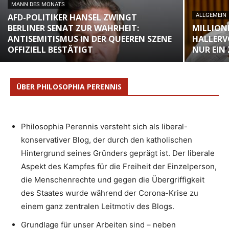
MANN DES MONATS
AFD-POLITIKER HANSEL ZWINGT
ALLGEMEIN
BERLINER SENAT ZUR WAHRHEIT:
MILLION
ANTISEMITISMUS IN DER QUEEREN SZENE
HALLERV
OFFIZIELL BESTÄTIGT
NUR EIN
ÜBER PHILOSOPHIA PERENNIS
Philosophia Perennis versteht sich als liberal-
konservativer Blog, der durch den katholischen
Hintergrund seines Gründers geprägt ist. Der liberale
Aspekt des Kampfes für die Freiheit der Einzelperson,
die Menschenrechte und gegen die Übergriffigkeit
des Staates wurde während der Corona-Krise zu
einem ganz zentralen Leitmotiv des Blogs.
Grundlage für unser Arbeiten sind – neben