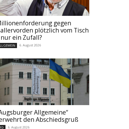
illionenforderung gegen
allervorden plötzlich vom Tisch
 nur ein Zufall?
6. August 2026
LLGEMEIN
Augsburger Allgemeine“
erwehrt den Abschiedsgruß
6. August 2026
FD