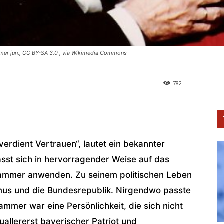
mer jun., CC BY-SA 3.0
, via Wikimedia Commons
782
r
erdient Vertrauen“, lautet ein bekannter
ässt sich in hervorragender Weise auf das
ammer anwenden. Zu seinem politischen Leben
smus und die Bundesrepublik. Nirgendwo passte
hammer war eine Persönlichkeit, die sich nicht
uallererst bayerischer Patriot und