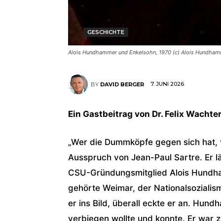
GESCHICHTE
Alois Hundhammer und Enkelsohn, 1970 (c) Alois Hundham
7. JUNI 2026
BY
DAVID BERGER
Ein Gastbeitrag von Dr. Felix Wachte
„Wer die Dummköpfe gegen sich hat, v
Ausspruch von Jean-Paul Sartre. Er l
CSU-Gründungsmitglied Alois Hundh
gehörte Weimar, der Nationalsoziali
er ins Bild, überall eckte er an. Hund
verbiegen wollte und konnte. Er war z