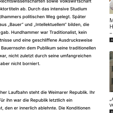
 Rechtswissenschaften sowie Volkswirtschaft
ktortiteln ab. Durch das intensive Studium
dhammers politischen Weg gelegt. Später
M
aus „Bauer“ und „Intellektuellem“ bilden, die
H
–
l gab. Hundhammer war Traditionalist, kein
ntnisse und eine geschliffene Ausdrucksweise
A
 Bauernsohn dem Publikum seine traditionellen
ar, nicht zuletzt durch seine umfangreichen
aber nicht borniert.
er Laufbahn steht die Weimarer Republik. Ihr
„
ür ihn war die Republik letztlich ein
v
at, den er innerlich ablehnte. Die Konditionen
A