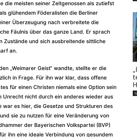
e die meisten seiner Zeitgenossen als zutiefst
s glühendem Föderalisten die Berliner
einer Überzeugung nach verbreitete die
sche Fäulnis über das ganze Land. Er sprach
en Zustände und sich ausbreitende sittliche
arf an.
 „Weimarer Geist“ wandte, stellte er die
„
t
ich in Frage. Für ihn war klar, dass offene
H
es für einen Christen niemals eine Option sein
G
in Unrecht nicht durch ein anderes wieder aus
e war es hier, die Gesetze und Strukturen des
 und sie zu nutzen für eine Veränderung von
ndhammer der Bayerischen Volkspartei (BVP)
für ihn eine ideale Verbindung von gesundem