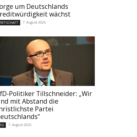
orge um Deutschlands
reditwürdigkeit wächst
7. August 2026
IRTSCHAFT
fD-Politiker Tillschneider: „Wir
ind mit Abstand die
hristlichste Partei
eutschlands“
7. August 2026
FD