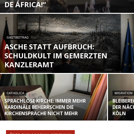
DE ÁFRICA!“
GASTBEITRAG
ASCHE STATT AUFBRUCH:
SCHULDKULT IM GEMERZTEN
KANZLERAMT
CATHOLICA
MIGRATION
SPRACHLOSE KIRCHE: IMMER MEHR
BLEIBER
KARDINÄLE BEHERRSCHEN DIE
DER NÄC
KIRCHENSPRACHE NICHT MEHR
KÖLN