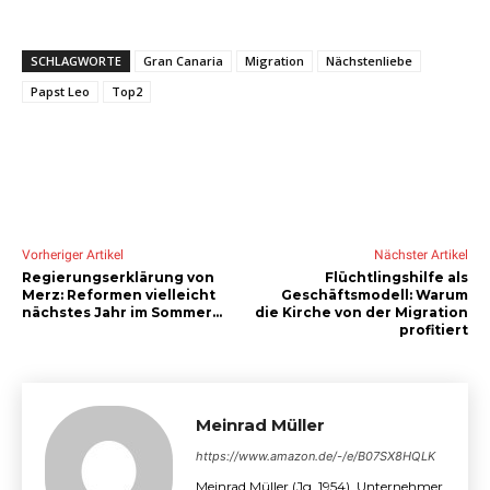
SCHLAGWORTE
Gran Canaria
Migration
Nächstenliebe
Papst Leo
Top2
Vorheriger Artikel
Nächster Artikel
Regierungserklärung von
Flüchtlingshilfe als
Merz: Reformen vielleicht
Geschäftsmodell: Warum
nächstes Jahr im Sommer…
die Kirche von der Migration
profitiert
Meinrad Müller
https://www.amazon.de/-/e/B07SX8HQLK
Meinrad Müller (Jg. 1954), Unternehmer