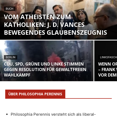
BUCH
VOM ATHEISTEN ZUM
KATHOLIKEN: J. D. VANCES
BEWEGENDES GLAUBENSZEUGNIS
BERLIN
LINKSFASC
CDU, SPD, GRÜNE UND LINKE STIMMEN
WENN OP
GEGEN RESOLUTION FÜR GEWALTFREIEN
– FRANK
WAHLKAMPF
VOR DEM
ÜBER PHILOSOPHIA PERENNIS
Philosophia Perennis versteht sich als liberal-