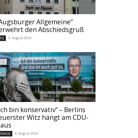
Augsburger Allgemeine“
erwehrt den Abschiedsgruß
6. August 2026
FD
Ich bin konservativ“ – Berlins
euerster Witz hängt am CDU-
aus
6. August 2026
RINGE