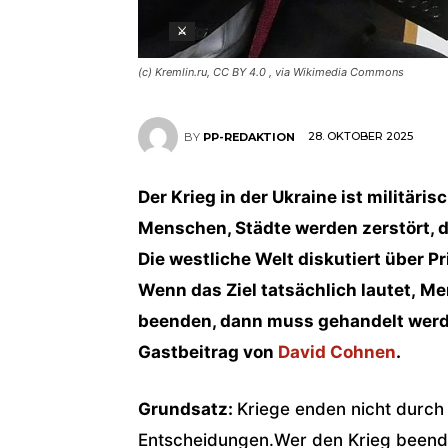
⚔
(c) Kremlin.ru, CC BY 4.0
, via Wikimedia Commons
28. OKTOBER 2025
BY
PP-REDAKTION
Der Krieg in der Ukraine ist militäri
Menschen, Städte werden zerstört, d
Die westliche Welt diskutiert über P
Wenn das Ziel tatsächlich lautet, M
beenden, dann muss gehandelt werden
Gastbeitrag von
David Cohnen
.
Grundsatz:
Kriege enden nicht durch 
Entscheidungen.Wer den Krieg beenden