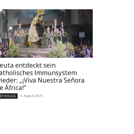
euta entdeckt sein
atholisches Immunsystem
ieder: „¡Viva Nuestra Señora
e África!“
6. August 2026
ATHOLICA