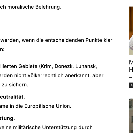
rch moralische Belehrung.
gt werden, wenn die entscheidenden Punkte klar
n:
M
ollierten Gebiete (Krim, Donezk, Luhansk,
H
rden nicht völkerrechtlich anerkannt, aber
–
 zu sichern.
A
eutralität.
ahme in die Europäische Union.
stung.
keine militärische Unterstützung durch