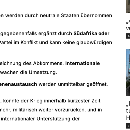
en
werden durch neutrale Staaten übernommen
„
v
n, gegebenenfalls ergänzt durch
Südafrika oder
A
 Partei im Konflikt und kann keine glaubwürdigen
zeichnung des Abkommens.
Internationale
wachen die Umsetzung.
enenaustausch
werden unmittelbar geöffnet.
könnte der Krieg innerhalb kürzester Zeit
„
t
ehr, militärisch weiter vorzurücken, und in
H
 internationaler Unterstützung der
G