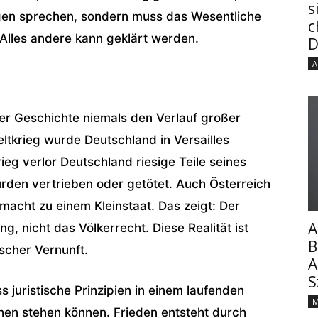
s
ngen sprechen, sondern muss das Wesentliche
c
Alles andere kann geklärt werden.
D
A
der Geschichte niemals den Verlauf großer
tkrieg wurde Deutschland in Versailles
eg verlor Deutschland riesige Teile seines
rden vertrieben oder getötet. Auch Österreich
acht zu einem Kleinstaat. Das zeigt: Der
A
, nicht das Völkerrecht. Diese Realität ist
B
ischer Vernunft.
A
S
ss juristische Prinzipien in einem laufenden
M
en stehen können. Frieden entsteht durch