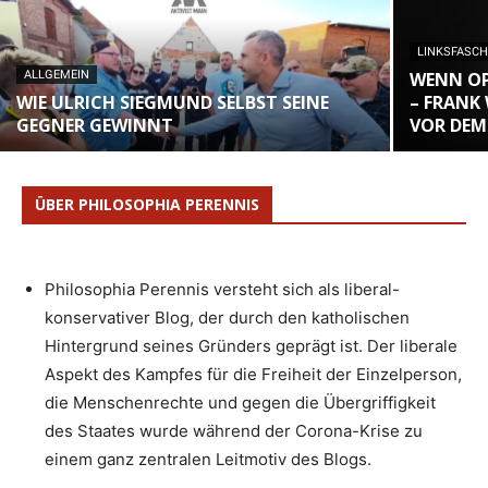
LINKSFASC
ALLGEMEIN
WENN OP
WIE ULRICH SIEGMUND SELBST SEINE
– FRANK
GEGNER GEWINNT
VOR DEM
ÜBER PHILOSOPHIA PERENNIS
Philosophia Perennis versteht sich als liberal-
konservativer Blog, der durch den katholischen
Hintergrund seines Gründers geprägt ist. Der liberale
Aspekt des Kampfes für die Freiheit der Einzelperson,
die Menschenrechte und gegen die Übergriffigkeit
des Staates wurde während der Corona-Krise zu
einem ganz zentralen Leitmotiv des Blogs.