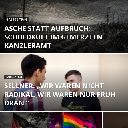
GASTBEITRAG
ASCHE STATT AUFBRUCH:
SCHULDKULT IM GEMERZTEN
KANZLERAMT
MIGRATION
SELLNER: „WIR WAREN NICHT
RADIKAL. WIR WAREN NUR FRÜH
DRAN.“