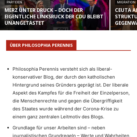
PARTEIEN
MIGRATION
MERZ UNTER DRUCK – DOCH DER
CEUTA A
EIGENTLICHE LINKSRUCK DER CDU BLEIBT
STRUKTU
UNANGETASTET
GEGENW
ÜBER PHILOSOPHIA PERENNIS
Philosophia Perennis versteht sich als liberal-
konservativer Blog, der durch den katholischen
Hintergrund seines Gründers geprägt ist. Der liberale
Aspekt des Kampfes für die Freiheit der Einzelperson,
die Menschenrechte und gegen die Übergriffigkeit
des Staates wurde während der Corona-Krise zu
einem ganz zentralen Leitmotiv des Blogs.
Grundlage für unser Arbeiten sind – neben
journalistischen Grundregeln – Werte und Wahrheiten,