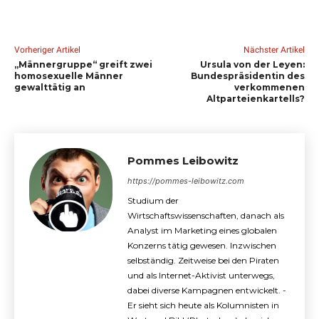
Vorheriger Artikel
Nächster Artikel
„Männergruppe“ greift zwei
Ursula von der Leyen:
homosexuelle Männer
Bundespräsidentin des
gewalttätig an
verkommenen
Altparteienkartells?
Pommes Leibowitz
https://pommes-leibowitz.com
Studium der
Wirtschaftswissenschaften, danach als
Analyst im Marketing eines globalen
Konzerns tätig gewesen. Inzwischen
selbständig. Zeitweise bei den Piraten
und als Internet-Aktivist unterwegs,
dabei diverse Kampagnen entwickelt. -
Er sieht sich heute als Kolumnisten in