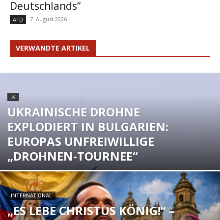
Deutschlands“
7. August 2026
AFD
VERWANDTE ARTIKEL
⚔
UKRAINISCHE DROHNE
EXPLODIERT IN BULGARIEN:
EUROPAS UNFREIWILLIGE
„DROHNEN-TOURNEE“
INTERNATIONAL
„ES LEBE CHRISTUS KÖNIG!“ –