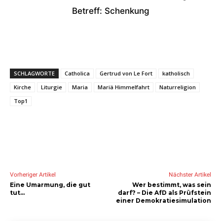
Betreff: Schenkung
SCHLAGWORTE
Catholica
Gertrud von Le Fort
katholisch
Kirche
Liturgie
Maria
Mariä Himmelfahrt
Naturreligion
Top1
Vorheriger Artikel
Nächster Artikel
Eine Umarmung, die gut
Wer bestimmt, was sein
tut…
darf? – Die AfD als Prüfstein
einer Demokratiesimulation