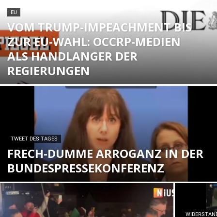
EU
VOM TRUMP-IMPEACHMENT BIS
ZUR EU-WAHL: OCCRP-MEDIEN
ALS HANDLANGER DER
REGIERUNGEN
TWEET DES TAGES
FRECH-DUMME ARROGANZ IN DER
BUNDESPRESSEKONFERENZ
WIDERSTAN