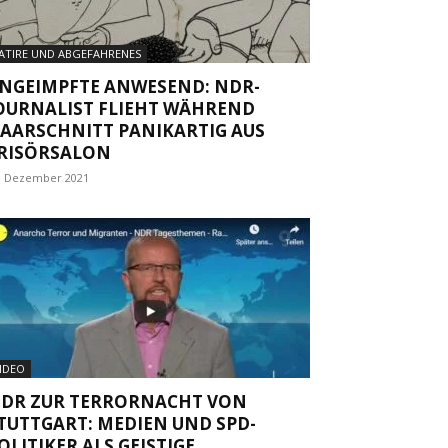
ATIRE UND ABGEFAHRENES
NGEIMPFTE ANWESEND: NDR-
OURNALIST FLIEHT WÄHREND
AARSCHNITT PANIKARTIG AUS
RISÖRSALON
. Dezember 2021
IDEO
DR ZUR TERRORNACHT VON
TUTTGART: MEDIEN UND SPD-
OLITIKER ALS GEISTIGE