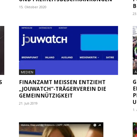
B
15. Oktober 2020
23
A
MEDIEN
G
S
FINANZAMT MEISSEN ENTZIEHT „
E
JOUWATCH“-TRÄGERVEREIN DIE G
P
EMEINNÜTZIGKEIT
U
21. Juli 2019
1.