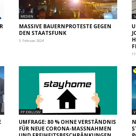
MEDIEN
S
R
MASSIVE BAUERNPROTESTE GEGEN
U
DEN STAATSFUNK
J
H
5. Februar 2024
F
17
PP EXKLUSIV
V
E
UMFRAGE: 80 % OHNE VERSTÄNDNIS
N
FÜR NEUE CORONA-MASSNAHMEN U
S
ND FREIHEITSBESCHRÄNKUNGEN
P