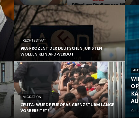
RECHTSSTAAT
99,8 PROZENT DER DEUTSCHEN JURISTEN
WOLLEN KEIN AFD-VERBOT
AF
WI
OP
KA
MIGRATION
AU
CEUTA: WURDE EUROPAS GRENZSTURM LANGE
VORBEREITET?
28. J