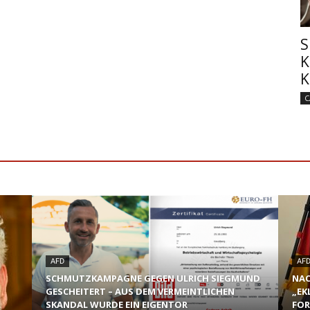
S
K
K
C
AFD
AF
SCHMUTZKAMPAGNE GEGEN ULRICH SIEGMUND
NAC
GESCHEITERT – AUS DEM VERMEINTLICHEN
„EK
SKANDAL WURDE EIN EIGENTOR
FOR