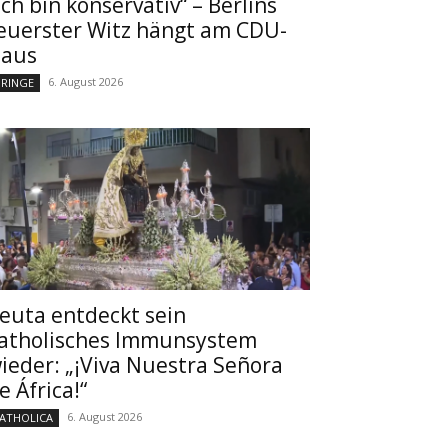
Ich bin konservativ“ – Berlins
euerster Witz hängt am CDU-
aus
6. August 2026
RINGE
euta entdeckt sein
atholisches Immunsystem
ieder: „¡Viva Nuestra Señora
e África!“
6. August 2026
ATHOLICA