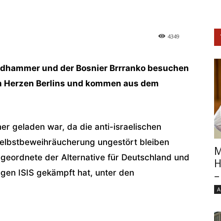
4349
oldhammer und der Bosnier Brrranko besuchen
im Herzen Berlins und kommen aus dem
ner geladen war, da die anti-israelischen
 Selbstbeweihräucherung ungestört bleiben
M
bgeordnete der Alternative für Deutschland und
H
gegen ISIS gekämpft hat, unter den
–
A