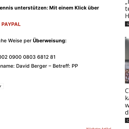
„
t
ennis unterstützen: Mit einem Klick über
H
PAYPAL
G
che Weise per
Überweisung:
002 0900 0803 6812 81
ame: David Berger – Betreff: PP
r
C
k
w
d
C
Nächster Artikel