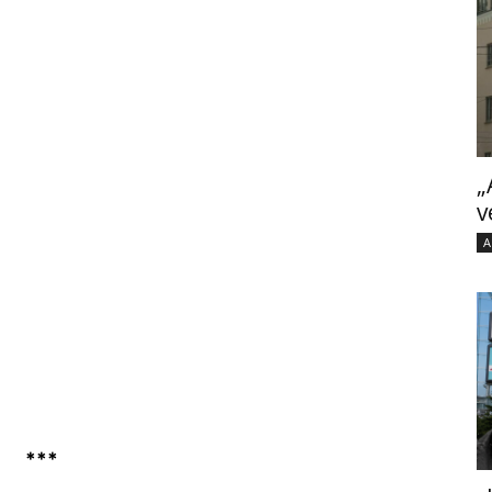
„
v
A
***