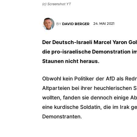
(c) Screenshot YT
24. MAI 2021
BY
DAVID BERGER
Der Deutsch-Israeli Marcel Yaron G
die pro-israelische Demonstration 
Staunen nicht heraus.
Obwohl kein Politiker der AfD als Red
Altparteien bei ihrer heuchlerischen
wollten, fanden sie dennoch einige A
eine kurdische Soldatin, die im Irak 
Demonstranten.