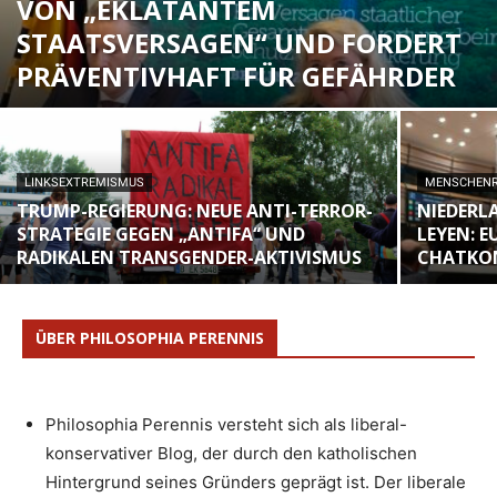
VON „EKLATANTEM
STAATSVERSAGEN“ UND FORDERT
PRÄVENTIVHAFT FÜR GEFÄHRDER
LINKSEXTREMISMUS
MENSCHEN
TRUMP-REGIERUNG: NEUE ANTI-TERROR-
NIEDERL
STRATEGIE GEGEN „ANTIFA“ UND
LEYEN: 
RADIKALEN TRANSGENDER-AKTIVISMUS
CHATKON
ÜBER PHILOSOPHIA PERENNIS
Philosophia Perennis versteht sich als liberal-
konservativer Blog, der durch den katholischen
Hintergrund seines Gründers geprägt ist. Der liberale