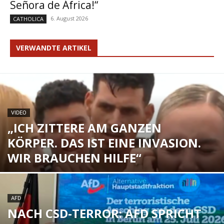
Señora de África!“
6. August 2026
CATHOLICA
VERWANDTE ARTIKEL
VIDEO
„ICH ZITTERE AM GANZEN
KÖRPER. DAS IST EINE INVASION.
WIR BRAUCHEN HILFE“
AFD
NACH CSD-TERROR: AFD SPRICHT