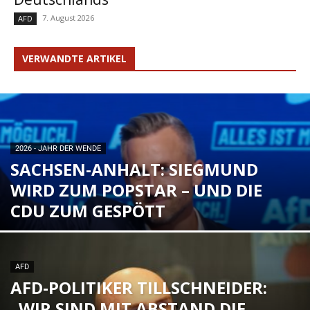
7. August 2026
AFD
VERWANDTE ARTIKEL
2026 - JAHR DER WENDE
SACHSEN-ANHALT: SIEGMUND
WIRD ZUM POPSTAR – UND DIE
CDU ZUM GESPÖTT
AFD
AFD-POLITIKER TILLSCHNEIDER:
„WIR SIND MIT ABSTAND DIE