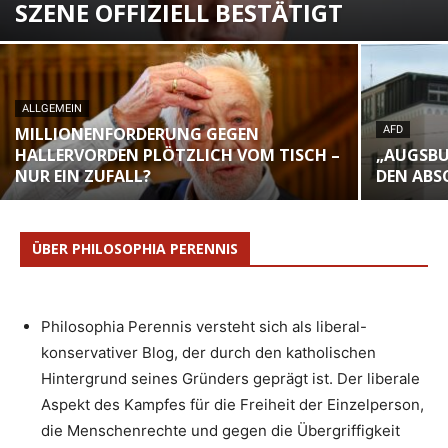
SZENE OFFIZIELL BESTÄTIGT
ALLGEMEIN
MILLIONENFORDERUNG GEGEN
AFD
HALLERVORDEN PLÖTZLICH VOM TISCH –
„AUGSBU
NUR EIN ZUFALL?
DEN ABS
ÜBER PHILOSOPHIA PERENNIS
Philosophia Perennis versteht sich als liberal-
konservativer Blog, der durch den katholischen
Hintergrund seines Gründers geprägt ist. Der liberale
Aspekt des Kampfes für die Freiheit der Einzelperson,
die Menschenrechte und gegen die Übergriffigkeit