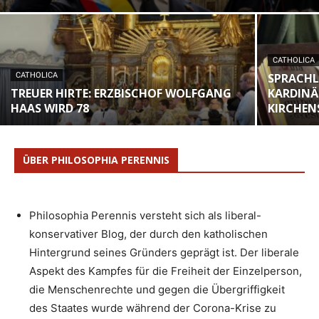
CATHOLICA
CATHOLICA
SPRACHL
TREUER HIRTE: ERZBISCHOF WOLFGANG
KARDINÄ
HAAS WIRD 78
KIRCHEN
ÜBER PHILOSOPHIA PERENNIS
Philosophia Perennis versteht sich als liberal-
konservativer Blog, der durch den katholischen
Hintergrund seines Gründers geprägt ist. Der liberale
Aspekt des Kampfes für die Freiheit der Einzelperson,
die Menschenrechte und gegen die Übergriffigkeit
des Staates wurde während der Corona-Krise zu