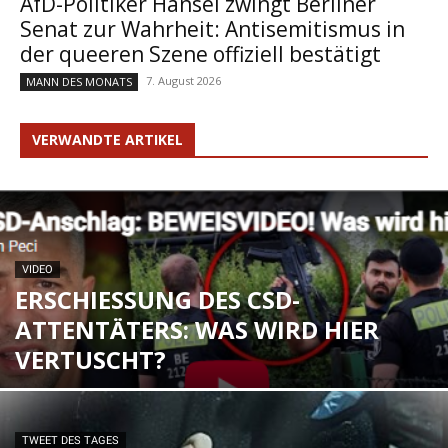
AfD-Politiker Hansel zwingt Berliner
Senat zur Wahrheit: Antisemitismus in
der queeren Szene offiziell bestätigt
7. August 2026
MANN DES MONATS
VERWANDTE ARTIKEL
VIDEO
ERSCHIESSUNG DES CSD-A
TTENTÄTERS: WAS WIRD HIER V
ERTUSCHT?
TWEET DES TAGES