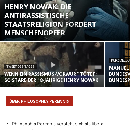
HENRY NOWAK: DIE
ANTIRASSISTISCHE
STAATSRELIGION FORDERT
MENSCHENOPFER
KURZMELD
TWEET DES TAGES
MANUEL 
WENN EIN RASSISMUS-VORWURF TÖTET:
BUNDESV
SO STARB DER 18-JÄHRIGE HENRY NOWAK
BUNDESP
ÜBER PHILOSOPHIA PERENNIS
Philosophia Perennis versteht sich als liberal-