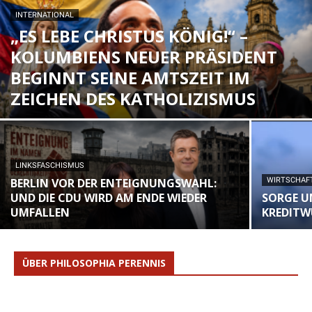
INTERNATIONAL
„ES LEBE CHRISTUS KÖNIG!“ –
KOLUMBIENS NEUER PRÄSIDENT
BEGINNT SEINE AMTSZEIT IM
ZEICHEN DES KATHOLIZISMUS
LINKSFASCHISMUS
BERLIN VOR DER ENTEIGNUNGSWAHL:
WIRTSCHAF
UND DIE CDU WIRD AM ENDE WIEDER
SORGE U
UMFALLEN
KREDITW
ÜBER PHILOSOPHIA PERENNIS