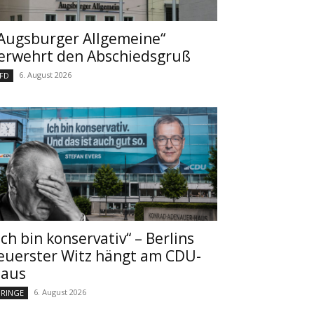
Augsburger Allgemeine“
erwehrt den Abschiedsgruß
6. August 2026
FD
Ich bin konservativ“ – Berlins
euerster Witz hängt am CDU-
aus
6. August 2026
RINGE