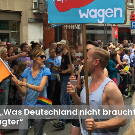
 „Was Deutschland nicht braucht,
agter“