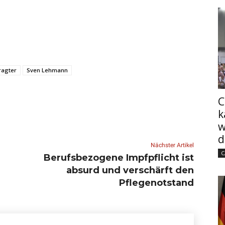
ragter
Sven Lehmann
C
k
w
d
Nächster Artikel
C
Berufsbezogene Impfpflicht ist
absurd und verschärft den
Pflegenotstand