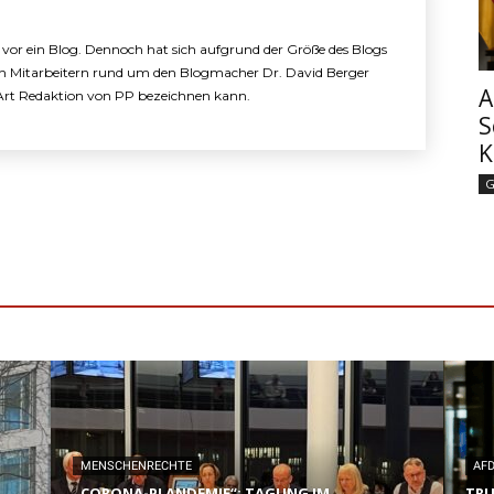
e vor ein Blog. Dennoch hat sich aufgrund der Größe des Blogs
n Mitarbeitern rund um den Blogmacher Dr. David Berger
A
e Art Redaktion von PP bezeichnen kann.
S
K
G
MENSCHENRECHTE
AF
„CORONA-PLANDEMIE“: TAGUNG IM
TRU