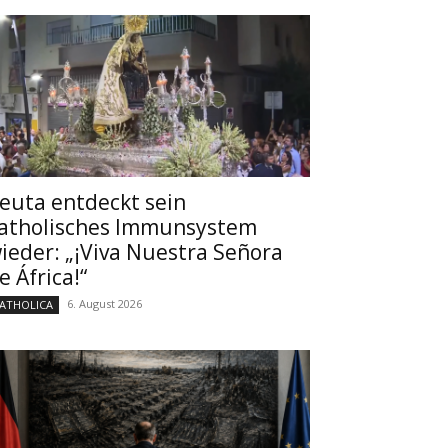
euta entdeckt sein
atholisches Immunsystem
ieder: „¡Viva Nuestra Señora
e África!“
6. August 2026
ATHOLICA