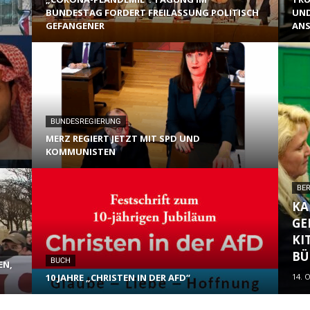
BUNDESTAG FORDERT FREILASSUNG POLITISCH
UND
GEFANGENER
ANS
BUNDESREGIERUNG
MERZ REGIERT JETZT MIT SPD UND
KOMMUNISTEN
BER
KA
GE
KI
BÜ
BUCH
EN,
10 JAHRE „CHRISTEN IN DER AFD“
14. 