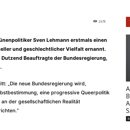
2678
ünenpolitiker Sven Lehmann erstmals einen
ller und geschlechtlicher Vielfalt ernannt.
e Dutzend Beauftragte der Bundesregierung,
.
tt: „Die neue Bundesregierung wird,
A
stbestimmung, eine progressive Queerpolitik
B
 an der gesellschaftlichen Realität
A
S
ichten.“
M