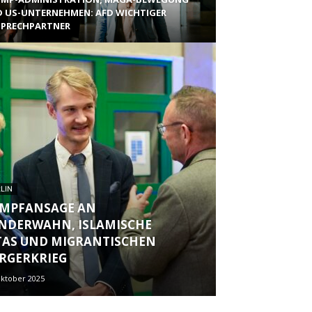
 US-UNTERNEHMEN: AFD WICHTIGER
PRECHPARTNER
LIN
MPFANSAGE AN
NDERWAHN, ISLAMISCHE
TAS UND MIGRANTISCHEN
RGERKRIEG
Oktober 2025