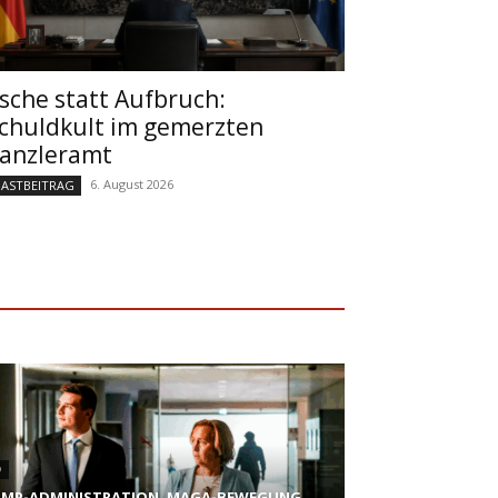
sche statt Aufbruch:
chuldkult im gemerzten
anzleramt
6. August 2026
ASTBEITRAG
D
MP-ADMINISTRATION, MAGA-BEWEGUNG