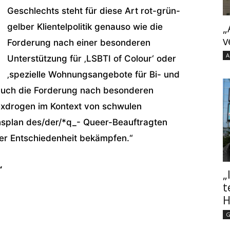
Geschlechts steht für diese Art rot-grün-
„
gelber Klientelpolitik genauso wie die
v
Forderung nach einer besonderen
A
Unterstützung für ‚LSBTI of Colour‘ oder
‚spezielle Wohnungsangebote für Bi- und
 auch die Forderung nach besonderen
exdrogen im Kontext von schwulen
nsplan des/der/*q_- Queer-Beauftragten
ler Entschiedenheit bekämpfen.“
“
„
t
H
G