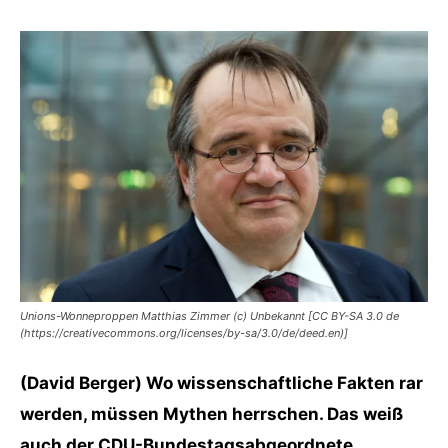
Unions-Wonneproppen Matthias Zimmer (c) Unbekannt [CC BY-SA 3.0 de
(https://creativecommons.org/licenses/by-sa/3.0/de/deed.en)]
(David Berger) Wo wissenschaftliche Fakten rar
werden, müssen Mythen herrschen. Das weiß
auch der CDU-Bundestagsabgeordnete