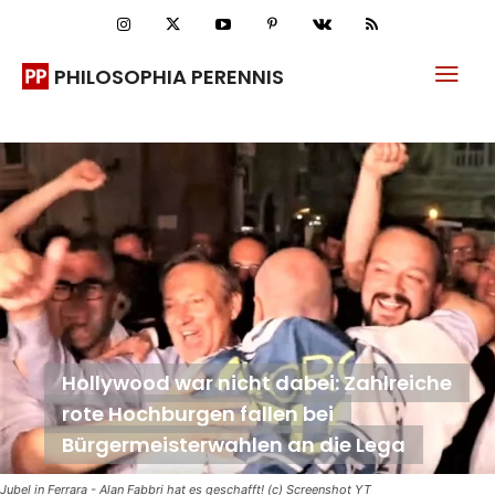
PHILOSOPHIA PERENNIS
Hollywood war nicht dabei: Zahlreiche
rote Hochburgen fallen bei
Bürgermeisterwahlen an die Lega
Jubel in Ferrara - Alan Fabbri hat es geschafft! (c) Screenshot YT