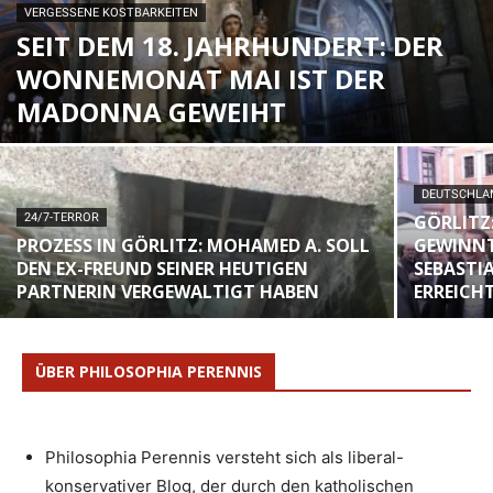
VERGESSENE KOSTBARKEITEN
SEIT DEM 18. JAHRHUNDERT: DER
WONNEMONAT MAI IST DER
MADONNA GEWEIHT
DEUTSCHLA
24/7-TERROR
GÖRLITZ
PROZESS IN GÖRLITZ: MOHAMED A. SOLL
GEWINNT
DEN EX-FREUND SEINER HEUTIGEN
SEBASTI
PARTNERIN VERGEWALTIGT HABEN
ERREICH
ÜBER PHILOSOPHIA PERENNIS
Philosophia Perennis versteht sich als liberal-
konservativer Blog, der durch den katholischen