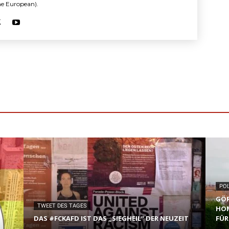
The European).
POL
GÖR
TWEET DES TAGES
HOM
DAS #FCKAFD IST DAS „SIEGHEIL“ DER NEUZEIT
FÜR