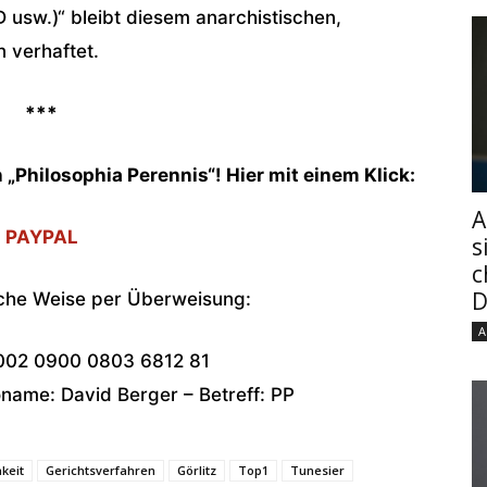
D usw.)“ bleibt diesem anarchistischen,
 verhaftet.
***
n „Philosophia Perennis“! Hier mit einem Klick:
A
PAYPAL
s
c
D
sche Weise per Überweisung:
A
002 0900 0803 6812 81
ame: David Berger – Betreff: PP
keit
Gerichtsverfahren
Görlitz
Top1
Tunesier