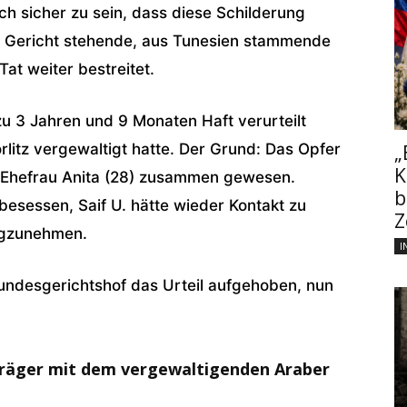
ch sicher zu sein, dass diese Schilderung
or Gericht stehende, aus Tunesien stammende
at weiter bestreitet.
 3 Jahren und 9 Monaten Haft verurteilt
rlitz vergewaltigt hatte. Der Grund: Das Opfer
„
K
n Ehefrau Anita (28) zusammen gewesen.
b
sessen, Saif U. hätte wieder Kontakt zu
Z
egzunehmen.
I
undesgerichtshof das Urteil aufgehoben, nun
Träger mit dem vergewaltigenden Araber