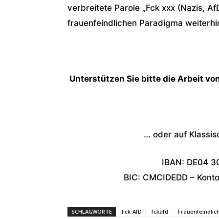
verbreitete Parole „Fck xxx (Nazis, Af
frauenfeindlichen Paradigma weiterhin
Unterstützen Sie bitte die Arbeit vo
… oder auf Klassi
IBAN: DE04 3
BIC: CMCIDEDD – Konton
SCHLAGWORTE
Fck-AfD
fckafd
Frauenfeindlich