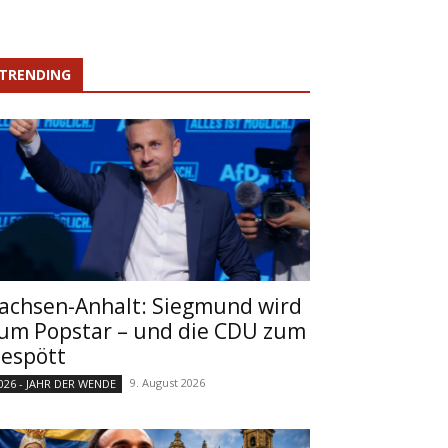
TRENDING
achsen-Anhalt: Siegmund wird
um Popstar – und die CDU zum
espött
9. August 2026
026 - JAHR DER WENDE