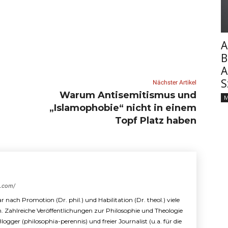
A
B
A
S
Nächster Artikel
Warum Antisemitismus und
M
„Islamophobie“ nicht in einem
Topf Platz haben
s.com/
r nach Promotion (Dr. phil.) und Habilitation (Dr. theol.) viele
n. Zahlreiche Veröffentlichungen zur Philosophie und Theologie
 Blogger (philosophia-perennis) und freier Journalist (u.a. für die