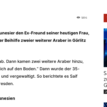
5896
Tunesier den Ex-Freund seiner heutigen Frau,
er Beihilfe zweier weiterer Araber in Görlitz
ab. Dann kamen zwei weitere Araber hinzu,
mich auf den Boden.“ Dann wurde der 35-
S
 und vergewaltigt. So berichtete es Saif
z
resden.
G
2
unesien