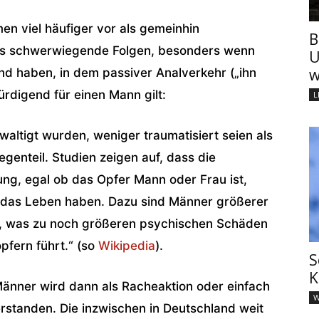
 viel häufiger vor als gemeinhin
B
ls schwerwiegende Folgen, besonders wenn
U
w
nd haben, in dem passiver Analverkehr („ihn
rdigend für einen Mann gilt:
L
waltigt wurden, weniger traumatisiert seien als
egenteil. Studien zeigen auf, dass die
ng, egal ob das Opfer Mann oder Frau ist,
 das Leben haben. Dazu sind Männer größerer
zt, was zu noch größeren psychischen Schäden
pfern führt.“ (so
Wikipedia
).
S
K
nner wird dann als Racheaktion oder einfach
W
standen. Die inzwischen in Deutschland weit