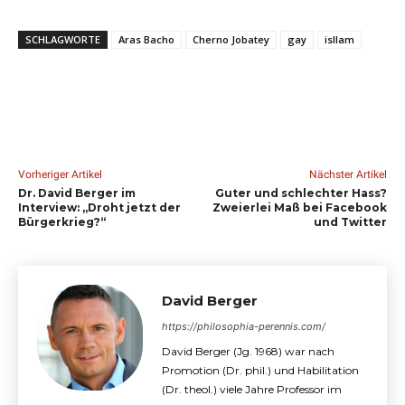
SCHLAGWORTE
Aras Bacho
Cherno Jobatey
gay
isllam
Vorheriger Artikel
Nächster Artikel
Dr. David Berger im
Guter und schlechter Hass?
Interview: „Droht jetzt der
Zweierlei Maß bei Facebook
Bürgerkrieg?“
und Twitter
David Berger
https://philosophia-perennis.com/
David Berger (Jg. 1968) war nach
Promotion (Dr. phil.) und Habilitation
(Dr. theol.) viele Jahre Professor im