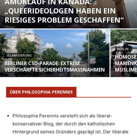
AMOKLAUF IN KANADA:
„QUEERIDEOLOGEN HABEN EIN
RIESIGES PROBLEM GESCHAFFEN“
BERLIN
ISLAMISIERUNG
HOMOSEX
BERLINER CSD-PARADE: EXTREM
MARIENK
VERSCHÄRFTE SICHERHEITSMASSNAHMEN
MUSLIME
ÜBER PHILOSOPHIA PERENNIS
Philosophia Perennis versteht sich als liberal-
konservativer Blog, der durch den katholischen
Hintergrund seines Gründers geprägt ist. Der liberale