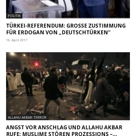
POLITIK
TÜRKEI-REFERENDUM: GROSSE ZUSTIMMUNG F
ÜR ERDOGAN VON „DEUTSCHTÜRKEN“
16. April 2017
ALLAHU AKBAR-TERROR
ANGST VOR ANSCHLAG UND ALLAHU AKBAR
RUFE: MUSLIME STÖREN PROZESSIONS –...