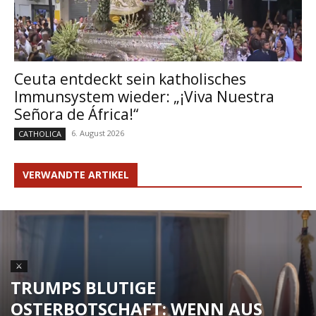
Ceuta entdeckt sein katholisches
Immunsystem wieder: „¡Viva Nuestra
Señora de África!“
6. August 2026
CATHOLICA
VERWANDTE ARTIKEL
⚔
TRUMPS BLUTIGE
OSTERBOTSCHAFT: WENN AUS