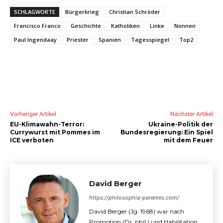
SCHLAGWORTE
Bürgerkrieg
Christian Schröder
Francisco Franco
Geschichte
Katholiken
Linke
Nonnen
Paul Ingendaay
Priester
Spanien
Tagesspiegel
Top2
Vorheriger Artikel
Nächster Artikel
EU-Klimawahn-Terror:
Ukraine-Politik der
Currywurst mit Pommes im
Bundesregierung: Ein Spiel
ICE verboten
mit dem Feuer
David Berger
https://philosophia-perennis.com/
David Berger (Jg. 1968) war nach
Promotion (Dr. phil.) und Habilitation