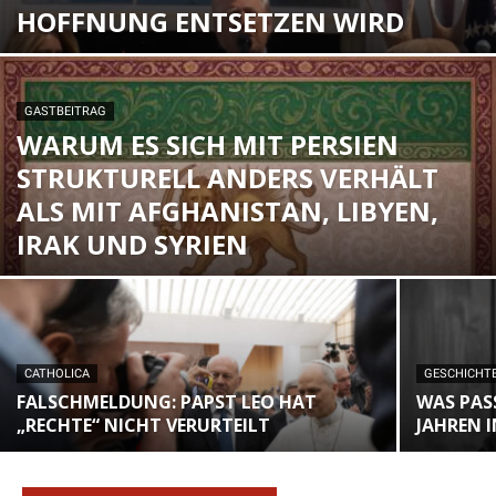
HOFFNUNG ENTSETZEN WIRD
GASTBEITRAG
WARUM ES SICH MIT PERSIEN
STRUKTURELL ANDERS VERHÄLT
ALS MIT AFGHANISTAN, LIBYEN,
IRAK UND SYRIEN
CATHOLICA
GESCHICHT
FALSCHMELDUNG: PAPST LEO HAT
WAS PAS
„RECHTE“ NICHT VERURTEILT
JAHREN 