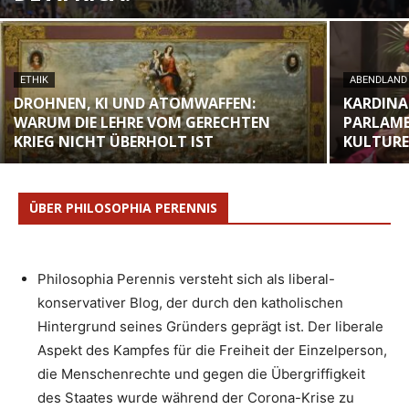
ETHIK
ABENDLAND
DROHNEN, KI UND ATOMWAFFEN:
KARDINA
WARUM DIE LEHRE VOM GERECHTEN
PARLAME
KRIEG NICHT ÜBERHOLT IST
KULTURE
ÜBER PHILOSOPHIA PERENNIS
Philosophia Perennis versteht sich als liberal-
konservativer Blog, der durch den katholischen
Hintergrund seines Gründers geprägt ist. Der liberale
Aspekt des Kampfes für die Freiheit der Einzelperson,
die Menschenrechte und gegen die Übergriffigkeit
des Staates wurde während der Corona-Krise zu