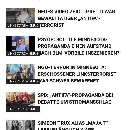
NEUES VIDEO ZEIGT: PRETTI WAR
GEWALTTÄTIGER „ANTIFA“-
TERRORIST
LINKSEXTREMISMUS
PSYOP: SOLL DIE MINNESOTA-
PROPAGANDA EINEN AUFSTAND
NACH BLM-VORBILD INSZENIEREN?
LINKSEXTREMISMUS
NGO-TERROR IN MINNESOTA:
ERSCHOSSENER LINKSTERRORIST
WAR SCHWER BEWAFFNET
LINKSEXTREMISMUS
SPD: „ANTIFA“-PROPAGANDA BEI
DEBATTE UM STROMANSCHLAG
LINKSEXTREMISMUS
SIMEON TRUX ALIAS „MAJA T.“:
LEBENSLÄNGLICH WÄRE