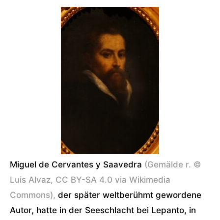
Miguel de Cervantes y Saavedra
(Gemälde r. ©
Luis Alvaz,
CC BY-SA 4.0
via Wikimedia
Commons),
der später weltberühmt gewordene
Autor, hatte in der Seeschlacht bei Lepanto, in