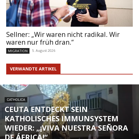
Sellner: „Wir waren nicht radikal. Wir
waren nur früh dran.“
5. August 2026
MIGRATION
VERWANDTE ARTIKEL
CATHOLICA
CEUTA ENTDECKT SEIN
KATHOLISCHES IMMUNSYSTEM
WIEDER: „¡VIVA NUESTRA SEÑORA
DE ÁFRICA!“