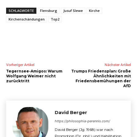
SCHLAGWORTE
Flensburg
Jusuf Slewe
Kirche
Kirchenschändungen
Top2
Vorheriger Artikel
Nächster Artikel
Tegernsee-Amigos: Warum
Trumps Friedensplan: Große
Wolfgang Weimer nicht
Ähnlichkeiten mit
zurücktritt
Friedensbemühungen der
AfD
David Berger
https://philosophia-perennis.com/
David Berger (Jg. 1968) war nach
Promotion (Dr. phil.) und Habilitation