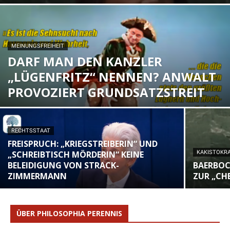
MEINUNGSFREIHEIT
DARF MAN DEN KANZLER
„LÜGENFRITZ“ NENNEN? ANWALT
PROVOZIERT GRUNDSATZSTREIT
RECHTSSTAAT
FREISPRUCH: „KRIEGSTREIBERIN“ UND
„SCHREIBTISCH MÖRDERIN“ KEINE
KAKISTOKRA
BELEIDIGUNG VON STRACK-
BAERBOC
ZIMMERMANN
ZUR „CH
ÜBER PHILOSOPHIA PERENNIS