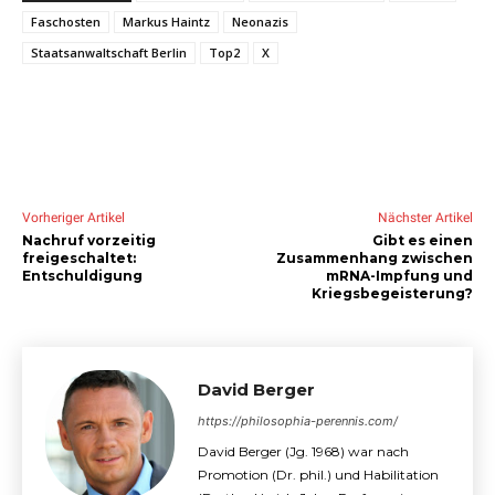
Faschosten
Markus Haintz
Neonazis
Staatsanwaltschaft Berlin
Top2
X
Vorheriger Artikel
Nächster Artikel
Nachruf vorzeitig
Gibt es einen
freigeschaltet:
Zusammenhang zwischen
Entschuldigung
mRNA-Impfung und
Kriegsbegeisterung?
David Berger
https://philosophia-perennis.com/
David Berger (Jg. 1968) war nach
Promotion (Dr. phil.) und Habilitation