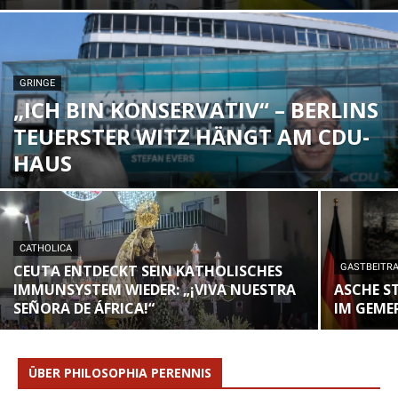
GRINGE
„ICH BIN KONSERVATIV“ – BERLINS
TEUERSTER WITZ HÄNGT AM CDU-
HAUS
CATHOLICA
CEUTA ENTDECKT SEIN KATHOLISCHES
GASTBEITR
IMMUNSYSTEM WIEDER: „¡VIVA NUESTRA
ASCHE S
SEÑORA DE ÁFRICA!“
IM GEME
ÜBER PHILOSOPHIA PERENNIS