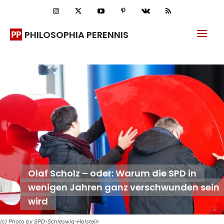
PHILOSOPHIA PERENNIS
Olaf Scholz – oder: Warum die SPD in
wenigen Jahren ganz verschwunden sein
wird
(c) Photo by SPD-Schleswig-Holstein