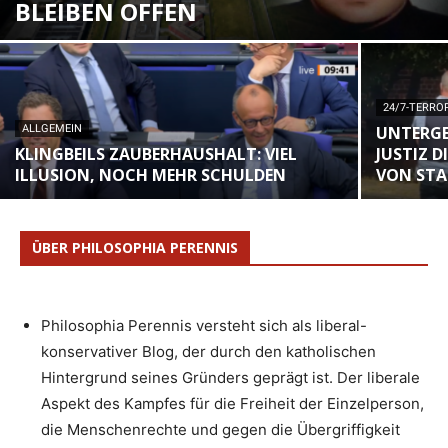
BLEIBEN OFFEN
24/7-TERRO
ALLGEMEIN
UNTERGET
KLINGBEILS ZAUBERHAUSHALT: VIEL
USTIZ D
ILLUSION, NOCH MEHR SCHULDEN
ON STAD
ÜBER PHILOSOPHIA PERENNIS
Philosophia Perennis versteht sich als liberal-
konservativer Blog, der durch den katholischen
Hintergrund seines Gründers geprägt ist. Der liberale
Aspekt des Kampfes für die Freiheit der Einzelperson,
die Menschenrechte und gegen die Übergriffigkeit