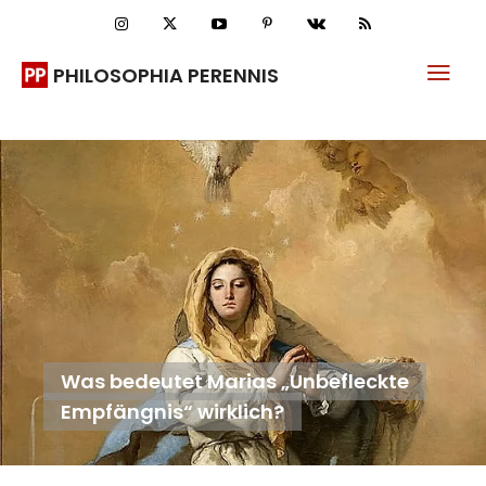
PHILOSOPHIA PERENNIS
Was bedeutet Marias „Unbefleckte
Empfängnis“ wirklich?