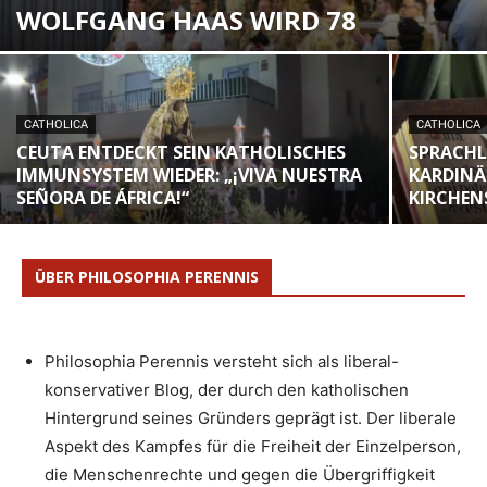
WOLFGANG HAAS WIRD 78
CATHOLICA
CATHOLICA
CEUTA ENTDECKT SEIN KATHOLISCHES
SPRACHL
IMMUNSYSTEM WIEDER: „¡VIVA NUESTRA
KARDINÄ
SEÑORA DE ÁFRICA!“
KIRCHEN
ÜBER PHILOSOPHIA PERENNIS
Philosophia Perennis versteht sich als liberal-
konservativer Blog, der durch den katholischen
Hintergrund seines Gründers geprägt ist. Der liberale
Aspekt des Kampfes für die Freiheit der Einzelperson,
die Menschenrechte und gegen die Übergriffigkeit