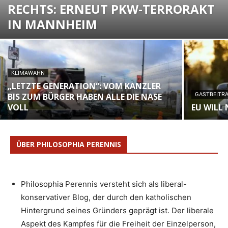
ECHTS: ERNEUT PKW-TERRORAKT I
N MANNHEIM
KLIMAWAHN
„LETZTE GENERATION“: VOM KANZLER
BIS ZUM BÜRGER HABEN ALLE DIE NASE
GASTBEITR
VOLL
EU WILL
ÜBER PHILOSOPHIA PERENNIS
Philosophia Perennis versteht sich als liberal-
konservativer Blog, der durch den katholischen
Hintergrund seines Gründers geprägt ist. Der liberale
Aspekt des Kampfes für die Freiheit der Einzelperson,