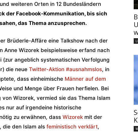
nd weiteren Orten in 12 Bundesländern
uck der Facebook-Kommunikation, bis sich
B
 sahen, das Thema anzusprechen.
U
w
 der Brüderle-Affäre eine Talkshow nach der
L
in Anne Wizorek beispielsweise erfand nach
ei (zur angeblich systematischen Verfolgung
r) die neue
Twitter-Aktion #ausnahmslos
, in
uptete, dass einheimische
Männer auf dem
Weise und Menge über Frauen herfielen. Bei
g von Wizorek, vermied sie das Thema Islam
s nur auf irgendeine historische
S
nötig zu erwähnen, dass
Wizorek
mit der
K
 die den Islam als
feministisch verklärt
,
W