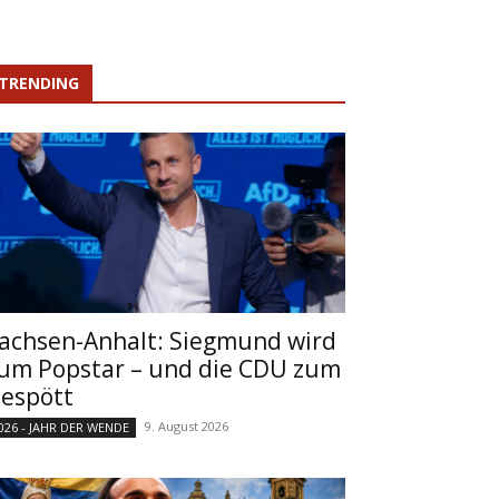
TRENDING
achsen-Anhalt: Siegmund wird
um Popstar – und die CDU zum
espött
9. August 2026
026 - JAHR DER WENDE