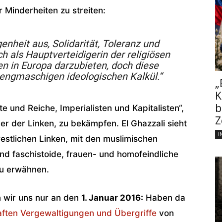
r Minderheiten zu streiten:
enheit aus, Solidarität, Toleranz und
h als Hauptverteidigerin der religiösen
n in Europa darzubieten, doch diese
m engmaschigen ideologischen Kalkül.“
„
K
b
e und Reiche, Imperialisten und Kapitalisten“,
Z
er der Linken, zu bekämpfen. El Ghazzali sieht
I
estlichen Linken, mit den muslimischen
nd faschistoide, frauen- und homofeindliche
zu erwähnen.
n wir uns nur an den
1. Januar 2016:
Haben da
ften Vergewaltigungen und Übergriffe
von