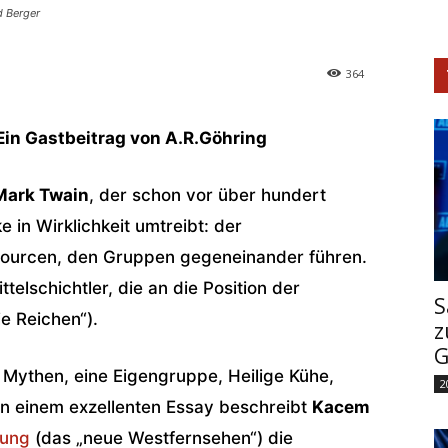
d Berger
364
Ein Gastbeitrag von A.R.Göhring
Mark Twain
, der schon vor über hundert
 in Wirklichkeit umtreibt: der
sourcen, den Gruppen gegeneinander führen.
telschichtler, die an die Position der
S
e Reichen“).
z
G
 Mythen, eine Eigengruppe, Heilige Kühe,
2
 In einem exzellenten Essay beschreibt
Kacem
tung
(das „neue Westfernsehen“) die