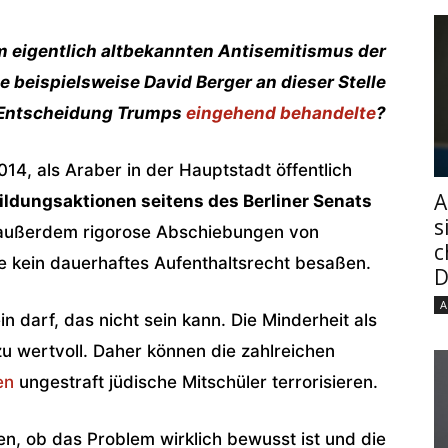
m eigentlich altbekannten Antisemitismus der
 beispielsweise David Berger an dieser Stelle
-Entscheidung Trumps
eingehend behandelte
?
14, als Araber in der Hauptstadt öffentlich
A
ildungsaktionen seitens des Berliner Senats
s
außerdem rigorose Abschiebungen von
c
 kein dauerhaftes Aufenthaltsrecht besaßen.
D
A
in darf, das nicht sein kann. Die Minderheit als
u wertvoll. Daher können die zahlreichen
en
ungestraft jüdische Mitschüler terrorisieren.
n, ob das Problem wirklich bewusst ist und die