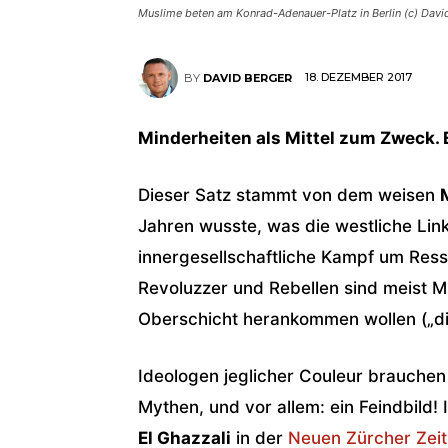
Muslime beten am Konrad-Adenauer-Platz in Berlin (c) Davi
18. DEZEMBER 2017
BY
DAVID BERGER
Minderheiten als Mittel zum Zweck. 
Dieser Satz stammt von dem weisen
Jahren wusste, was die westliche Linke
innergesellschaftliche Kampf um Res
Revoluzzer und Rebellen sind meist Mit
Oberschicht herankommen wollen („di
Ideologen jeglicher Couleur brauchen
Mythen, und vor allem: ein Feindbild!
El Ghazzali
in der
Neuen Zürcher Zei